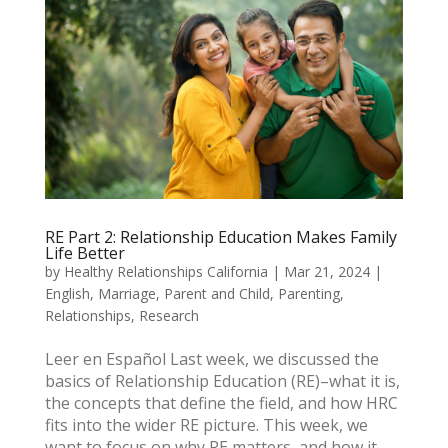
RE Part 2: Relationship Education Makes Family
Life Better
by
Healthy Relationships California
|
Mar 21, 2024
|
English
,
Marriage
,
Parent and Child
,
Parenting
,
Relationships
,
Research
Leer en Español Last week, we discussed the
basics of Relationship Education (RE)–what it is,
the concepts that define the field, and how HRC
fits into the wider RE picture. This week, we
want to focus on why RE matters, and how it