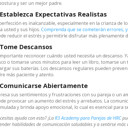
postura y ser un mejor padre.
 Establezca Expectativas Realistas
perfección es inalcanzable, especialmente en la crianza de los
a usted y sus hijos.
Comprenda que se cometerán errores, y 
de reducir el estrés y permitirle disfrutar más plenamente 
 Tome Descansos
importante reconocer cuándo usted necesita un descanso. Ya 
sco o tomarse unos minutos para leer un libro, tomarse un
argar sus baterías. Los descansos regulares pueden preveni
re más paciente y atento.
 Comunicarse Abiertamente
resa sus sentimientos y frustraciones con su pareja o un a
de provocar un aumento del estrés y arrebatos. La comunica
mulada y brinda apoyo emocional, lo cual es esencial para s
cesitas ayuda con esto? ¡La
R3 Academy para Parejas de HRC
pue
ender habilidades de comunicación saludables y a sentirse m