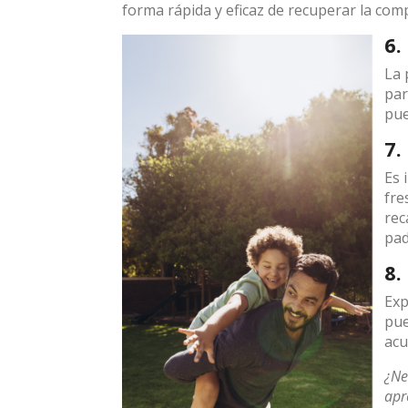
forma rápida y eficaz de recuperar la com
6.
La 
par
pue
7.
Es 
fre
rec
pad
8.
Exp
pue
acu
¿Ne
apr